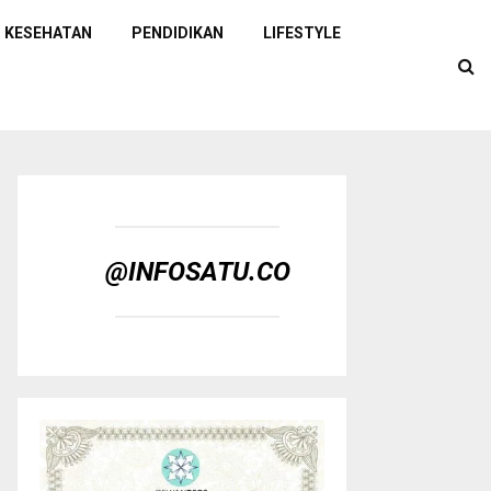
KESEHATAN
PENDIDIKAN
LIFESTYLE
@INFOSATU.CO