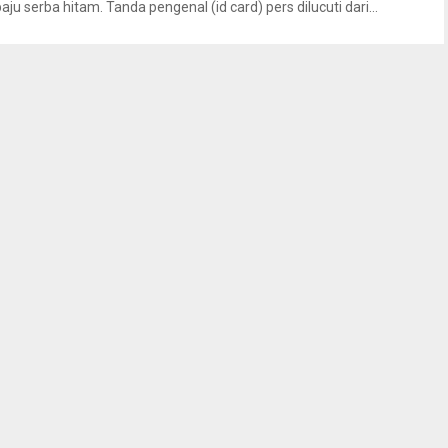
aju serba hitam. Tanda pengenal (id card) pers dilucuti dari...