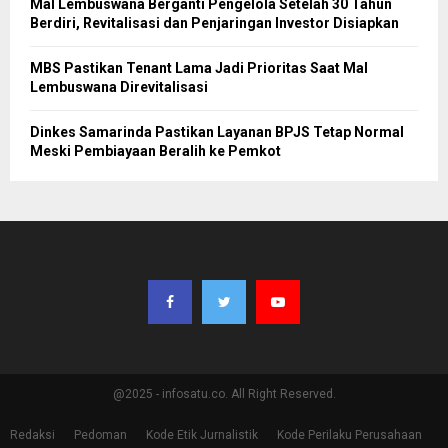
Mal Lembuswana Berganti Pengelola Setelah 30 Tahun
Berdiri, Revitalisasi dan Penjaringan Investor Disiapkan
MBS Pastikan Tenant Lama Jadi Prioritas Saat Mal
Lembuswana Direvitalisasi
Dinkes Samarinda Pastikan Layanan BPJS Tetap Normal
Meski Pembiayaan Beralih ke Pemkot
@2025 - infosatu.co. All Right Reserved.
Redaksi
Pedoman
Kode Etik Jurnalistik
Kode Perilaku Perusahaan