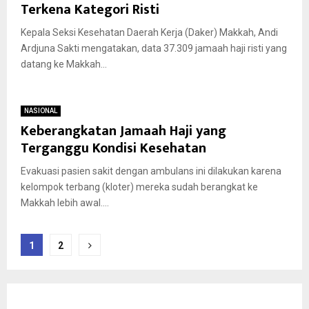
Terkena Kategori Risti
Kepala Seksi Kesehatan Daerah Kerja (Daker) Makkah, Andi
Ardjuna Sakti mengatakan, data 37.309 jamaah haji risti yang
datang ke Makkah...
NASIONAL
Keberangkatan Jamaah Haji yang
Terganggu Kondisi Kesehatan
Evakuasi pasien sakit dengan ambulans ini dilakukan karena
kelompok terbang (kloter) mereka sudah berangkat ke
Makkah lebih awal....
Paginasi
1
2
pos