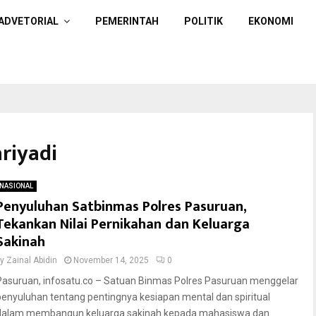
ADVETORIAL
PEMERINTAH
POLITIK
EKONOMI
riyadi
NASIONAL
Penyuluhan Satbinmas Polres Pasuruan,
Tekankan Nilai Pernikahan dan Keluarga
Sakinah
by
Zainal Abidin
November 14, 2025
0
Pasuruan, infosatu.co – Satuan Binmas Polres Pasuruan menggelar
penyuluhan tentang pentingnya kesiapan mental dan spiritual
dalam membangun keluarga sakinah kepada mahasiswa dan