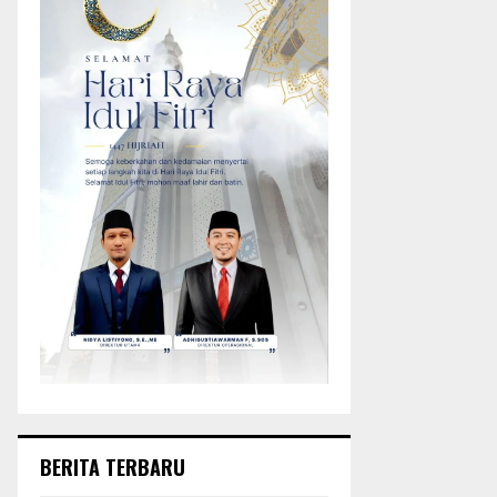
BERITA TERBARU