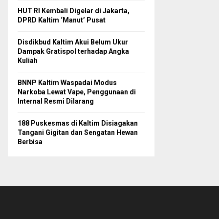
HUT RI Kembali Digelar di Jakarta,
DPRD Kaltim ‘Manut’ Pusat
Disdikbud Kaltim Akui Belum Ukur
Dampak Gratispol terhadap Angka
Kuliah
BNNP Kaltim Waspadai Modus
Narkoba Lewat Vape, Penggunaan di
Internal Resmi Dilarang
188 Puskesmas di Kaltim Disiagakan
Tangani Gigitan dan Sengatan Hewan
Berbisa