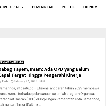
ADVETORIAL
PEMERINTAH
POLITIK
EKONOMI
PEMKOT SAMARINDA
Kabag Tapem, Imam: Ada OPD yang Belum
Capai Target Hingga Pengaruhi Kinerja
by
Firda
February 24, 2026
0
Samarinda, infosatu.co – Efisiensi anggaran tahun 2025 membawa
konsekuensi terhadap pelaksanaan sejumlah program Organisasi
Perangkat Daerah (OPD) di lingkungan Pemerintah Kota Samarinda,
Kalimantan Timur (Kaltim)....