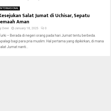
INTERNASIONAL
Kesejukan Salat Jumat di Uchisar, Sepatu
Jemaah Aman
by
Dewi
January 18, 2025
0
Turki – Berada di negeri orang pada hari Jumat tentu berbeda.
Apalagi bagi para pria muslim. Hal pertama yang dipikirkan, di mana
alat Jumat nanti...