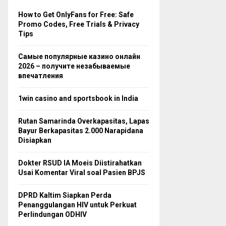
How to Get OnlyFans for Free: Safe
Promo Codes, Free Trials & Privacy
Tips
Самые популярные казино онлайн
2026 – получите незабываемые
впечатления
1win casino and sportsbook in India
Rutan Samarinda Overkapasitas, Lapas
Bayur Berkapasitas 2.000 Narapidana
Disiapkan
Dokter RSUD IA Moeis Diistirahatkan
Usai Komentar Viral soal Pasien BPJS
DPRD Kaltim Siapkan Perda
Penanggulangan HIV untuk Perkuat
Perlindungan ODHIV