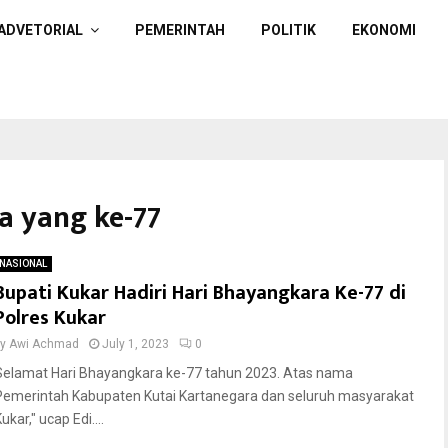
ADVETORIAL
PEMERINTAH
POLITIK
EKONOMI
a yang ke-77
NASIONAL
Bupati Kukar Hadiri Hari Bhayangkara Ke-77 di
Polres Kukar
by
Awi Achmad
July 1, 2023
0
Selamat Hari Bhayangkara ke-77 tahun 2023. Atas nama
Pemerintah Kabupaten Kutai Kartanegara dan seluruh masyarakat
ukar," ucap Edi....