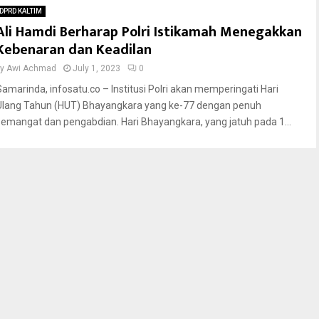
DPRD KALTIM
Ali Hamdi Berharap Polri Istikamah Menegakkan
Kebenaran dan Keadilan
by
Awi Achmad
July 1, 2023
0
Samarinda, infosatu.co – Institusi Polri akan memperingati Hari
Ulang Tahun (HUT) Bhayangkara yang ke-77 dengan penuh
semangat dan pengabdian. Hari Bhayangkara, yang jatuh pada 1...