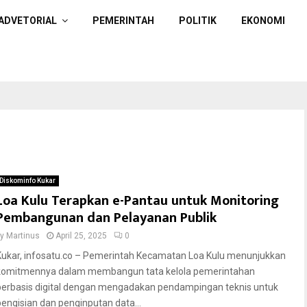
ADVETORIAL
PEMERINTAH
POLITIK
EKONOMI
Diskominfo Kukar
Loa Kulu Terapkan e-Pantau untuk Monitoring
Pembangunan dan Pelayanan Publik
by
Martinus
April 25, 2025
0
Kukar, infosatu.co – Pemerintah Kecamatan Loa Kulu menunjukkan
komitmennya dalam membangun tata kelola pemerintahan
berbasis digital dengan mengadakan pendampingan teknis untuk
pengisian dan penginputan data...