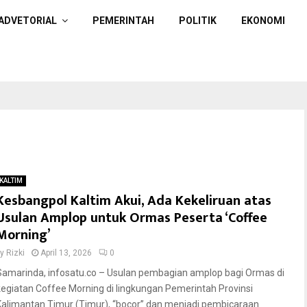
ADVETORIAL
PEMERINTAH
POLITIK
EKONOMI
KALTIM
Kesbangpol Kaltim Akui, Ada Kekeliruan atas
Usulan Amplop untuk Ormas Peserta ‘Coffee
Morning’
by
Rizki
April 13, 2026
0
Samarinda, infosatu.co – Usulan pembagian amplop bagi Ormas di
kegiatan Coffee Morning di lingkungan Pemerintah Provinsi
Kalimantan Timur (Timur), “bocor” dan menjadi pembicaraan