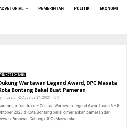
ADVETORIAL
PEMERINTAH
POLITIK
EKONOMI
PEMKOT BONTANG
Dukung Wartawan Legend Award, DPC Masata
Kota Bontang Bakal Buat Pameran
by
infosatu
Agustus 24, 2023
0
Bontang, infosatu.co – Gelaran Wartawan Legend Award pada 6 – 8
Oktober 2023 di Kota Bontang bakal dimeriahkan pameran dari
Dewan Pimpinan Cabang (DPC) Masyarakat...