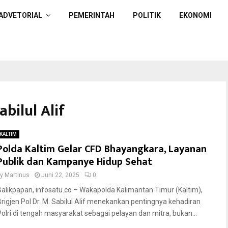
ADVETORIAL
PEMERINTAH
POLITIK
EKONOMI
abilul Alif
KALTIM
Polda Kaltim Gelar CFD Bhayangkara, Layanan
Publik dan Kampanye Hidup Sehat
by
Martinus
Juni 22, 2025
0
Balikpapan, infosatu.co – Wakapolda Kalimantan Timur (Kaltim),
Brigjen Pol Dr. M. Sabilul Alif menekankan pentingnya kehadiran
Polri di tengah masyarakat sebagai pelayan dan mitra, bukan...