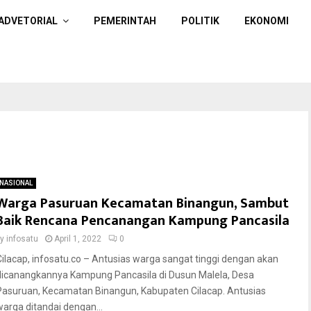
ADVETORIAL
PEMERINTAH
POLITIK
EKONOMI
NASIONAL
Warga Pasuruan Kecamatan Binangun, Sambut
Baik Rencana Pencanangan Kampung Pancasila
by
infosatu
April 1, 2022
0
Cilacap, infosatu.co – Antusias warga sangat tinggi dengan akan
dicanangkannya Kampung Pancasila di Dusun Malela, Desa
Pasuruan, Kecamatan Binangun, Kabupaten Cilacap. Antusias
warga ditandai dengan...