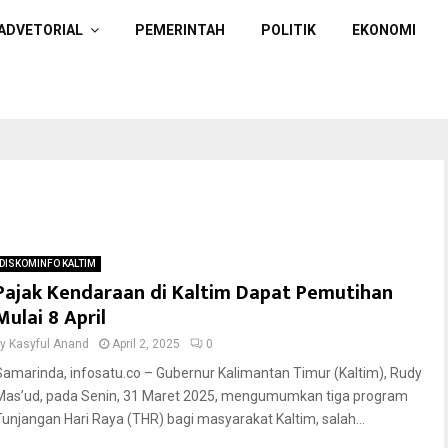
ADVETORIAL
PEMERINTAH
POLITIK
EKONOMI
DISKOMINFO KALTIM
Pajak Kendaraan di Kaltim Dapat Pemutihan
Mulai 8 April
by
Kasyful Anand
April 2, 2025
0
Samarinda, infosatu.co – Gubernur Kalimantan Timur (Kaltim), Rudy
Mas’ud, pada Senin, 31 Maret 2025, mengumumkan tiga program
Tunjangan Hari Raya (THR) bagi masyarakat Kaltim, salah...