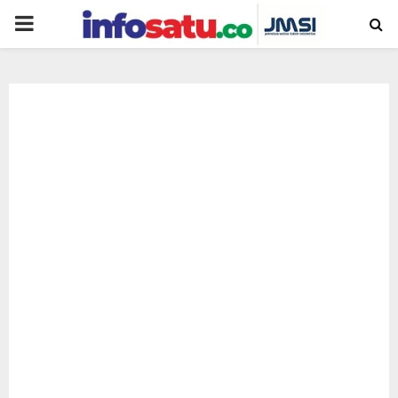
PRIMARY
MENU