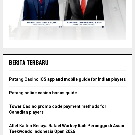
BERITA TERBARU
Patang Casino iOS app and mobile guide for Indian players
Patang online casino bonus guide
Tower Casino promo code payment methods for
Canadian players
Atlet Kaltim Benaya Rafael Warkey Raih Perunggu di Asian
Taekwondo Indonesia Open 2026