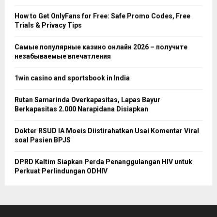
How to Get OnlyFans for Free: Safe Promo Codes, Free
Trials & Privacy Tips
Самые популярные казино онлайн 2026 – получите
незабываемые впечатления
1win casino and sportsbook in India
Rutan Samarinda Overkapasitas, Lapas Bayur
Berkapasitas 2.000 Narapidana Disiapkan
Dokter RSUD IA Moeis Diistirahatkan Usai Komentar Viral
soal Pasien BPJS
DPRD Kaltim Siapkan Perda Penanggulangan HIV untuk
Perkuat Perlindungan ODHIV