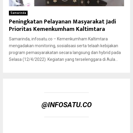
Samarinda
Peningkatan Pelayanan Masyarakat Jadi
Prioritas Kemenkumham Kaltimtara
Samarinda, infosatu.co – Kemenkumham Kaltimtara
mengadakan monitoring, sosialisasi serta telaah kebijakan
program pemasyarakatan secara langsung dan hybrid pada
Selasa (12/4/2022). Kegiatan yang terselenggara di Aula...
@INFOSATU.CO