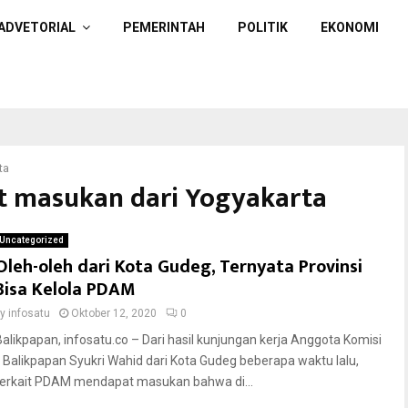
ADVETORIAL
PEMERINTAH
POLITIK
EKONOMI
ta
at masukan dari Yogyakarta
Uncategorized
Oleh-oleh dari Kota Gudeg, Ternyata Provinsi
Bisa Kelola PDAM
by
infosatu
Oktober 12, 2020
0
Balikpapan, infosatu.co – Dari hasil kunjungan kerja Anggota Komisi
II Balikpapan Syukri Wahid dari Kota Gudeg beberapa waktu lalu,
terkait PDAM mendapat masukan bahwa di...