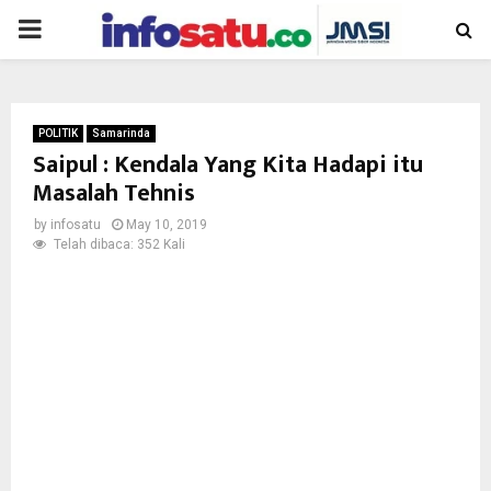
PRIMARY
MENU
POLITIK
Samarinda
Saipul : Kendala Yang Kita Hadapi itu
Masalah Tehnis
by
infosatu
May 10, 2019
Telah dibaca: 352 Kali