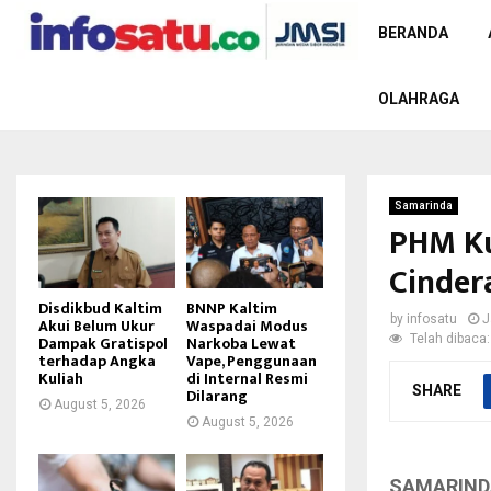
BERANDA
OLAHRAGA
Samarinda
PHM Ku
Cinder
Disdikbud Kaltim
BNNP Kaltim
by
infosatu
J
Akui Belum Ukur
Waspadai Modus
Telah dibaca:
Dampak Gratispol
Narkoba Lewat
terhadap Angka
Vape, Penggunaan
Kuliah
di Internal Resmi
SHARE
Dilarang
August 5, 2026
August 5, 2026
SAMARIND