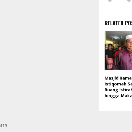
RELATED PO
Masjid Ramah
Istiqomah S
Ruang Istira
hingga Maka
419