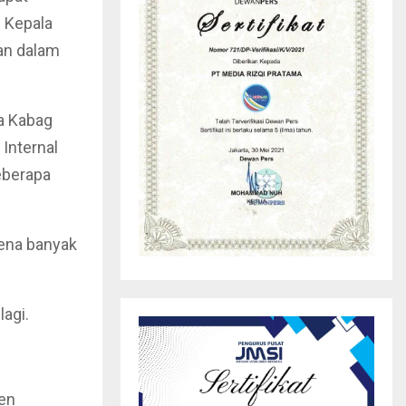
 Kepala
an dalam
a Kabag
Internal
beberapa
rena banyak
lagi.
men