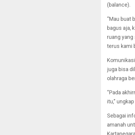
(balance).
“Mau buat be
bagus aja, 
ruang yang 
terus kami 
Komunikasi 
juga bisa di
olahraga be
“Pada akhir
itu,” ungkap
Sebagai inf
amanah unt
Kartanegara