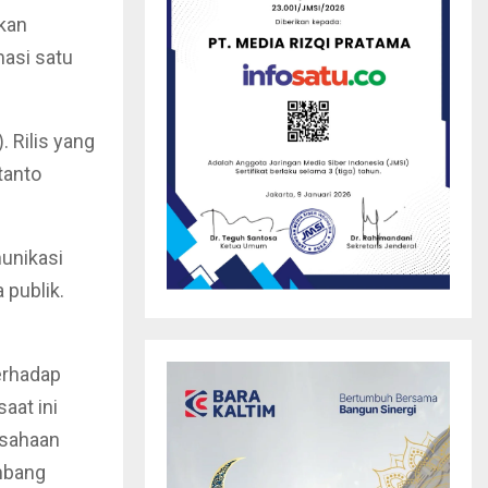
kan
masi satu
 Rilis yang
tanto
unikasi
 publik.
erhadap
aat ini
usahaan
mbang