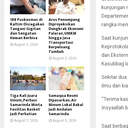
kunjungan 
Departemen 
188 Puskesmas di
Arus Penumpang
Kaltim Disiagakan
Diproyeksikan
rangka mem
Tangani Gigitan
Dongkrak Ekonomi
dan Sengatan
Palaran, UMKM
Hewan Berbisa
hingga Jasa
Saat kunjun
Transportasi
August 5, 2026
Keprotokola
Berpeluang
Tumbuh
dan Ekstern
August 5, 2026
Kasubbag la
Sekitar dua
ilmu dan ki
Tiga Kali Juara
Samaqua Resmi
“Terima kas
Umum, Perbasi
Dipasarkan, Air
Samarinda Minta
Minum Lokal Bakal
Insyaallah 
Fasilitas Basket
Jadi Andalan
Jadi Perhatian
Samarinda
August 5, 2026
August 5, 2026
Saat berbag