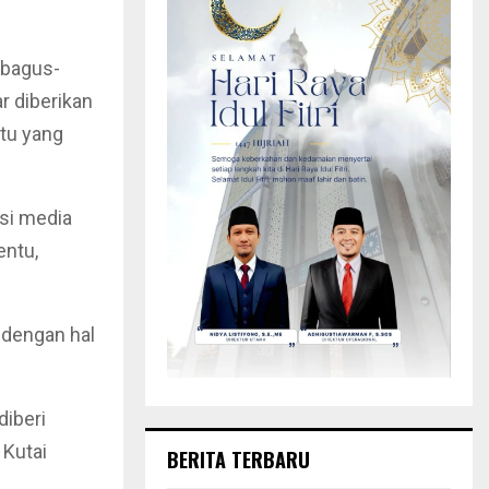
g bagus-
r diberikan
tu yang
ksi media
entu,
r dengan hal
diberi
 Kutai
BERITA TERBARU