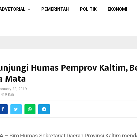
ADVETORIAL
PEMERINTAH
POLITIK
EKONOMI
njungi Humas Pemprov Kaltim, B
a Mata
anuary 23, 2019
 419 Kali
A
– Biro Humas Sekretariat Daerah Provinsi Kaltim mend