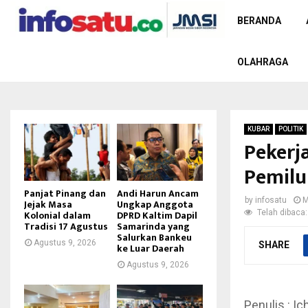
BERANDA
OLAHRAGA
KUBAR
POLITIK
Pekerj
Pemilu
Panjat Pinang dan
Andi Harun Ancam
by
infosatu
M
Jejak Masa
Ungkap Anggota
Telah dibaca:
Kolonial dalam
DPRD Kaltim Dapil
Tradisi 17 Agustus
Samarinda yang
Salurkan Bankeu
Agustus 9, 2026
SHARE
ke Luar Daerah
Agustus 9, 2026
Penulis : Ic