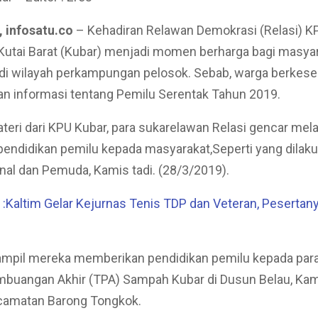
, infosatu.co
– Kehadiran Relawan Demokrasi (Relasi) K
Kutai Barat (Kubar) menjadi momen berharga bagi masya
di wilayah perkampungan pelosok. Sebab, warga berkes
n informasi tentang Pemilu Serentak Tahun 2019.
teri dari KPU Kubar, para sukarelawan Relasi gencar mel
 pendidikan pemilu kepada masyarakat,Seperti yang dilak
nal dan Pemuda, Kamis tadi. (28/3/2019).
Kaltim Gelar Kejurnas Tenis TDP dan Veteran, Pesertan
ampil mereka memberikan pendidikan pemilu kepada para
buangan Akhir (TPA) Sampah Kubar di Dusun Belau, Ka
ecamatan Barong Tongkok.