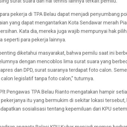
ng surat suara dan hal tehnis lainnya terkait pemilu.
para pekerja di TPA Belau dapat menjadi penyumbang poi
aian yang dapat mengantarkan Kota Sendawar meraih Pia
ersihan. Kata dia, mereka juga wajib mempunyai hak pili
 seperti para pekerja lainnya.
 penting diketahui masyarakat, bahwa pemilu saat ini berb
elumnya dengan mencoblos lima surat suara yang berbed
pres dan DPD, surat suaranya terdapat foto calon. Semen
i calon legislatif tanpa foto calon,” tuturnya.
Plt Pengawas TPA Belau Rianto mengatakan hampir setia
 pekerjanya itu yang bermukim di sekitar lokasi tersebut
apatkan sosialisasi tentang kepemiluan dari KPU setem
ehadiran anggota Relasi KPU Kubar menjadi momen berhar