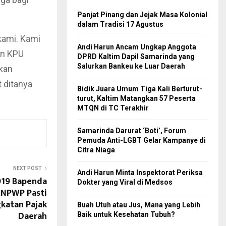
Panjat Pinang dan Jejak Masa Kolonial
dalam Tradisi 17 Agustus
 kami. Kami
Andi Harun Ancam Ungkap Anggota
an KPU
DPRD Kaltim Dapil Samarinda yang
Salurkan Bankeu ke Luar Daerah
tkan
t ditanya
Bidik Juara Umum Tiga Kali Berturut-
turut, Kaltim Matangkan 57 Peserta
MTQN di TC Terakhir
Samarinda Darurat ‘Boti’, Forum
Pemuda Anti-LGBT Gelar Kampanye di
Citra Niaga
NEXT POST
Andi Harun Minta Inspektorat Periksa
019 Bapenda
Dokter yang Viral di Medsos
 NPWP Pasti
katan Pajak
Buah Utuh atau Jus, Mana yang Lebih
Daerah
Baik untuk Kesehatan Tubuh?