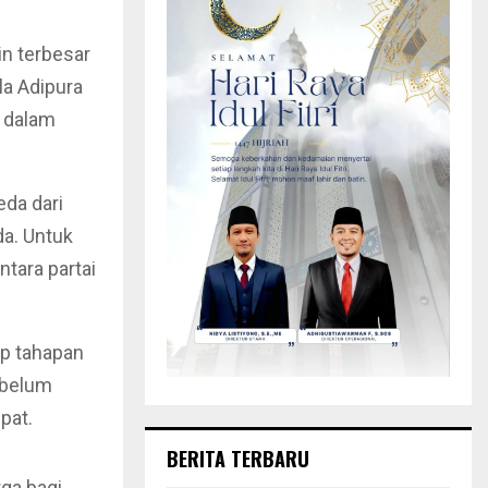
n terbesar
la Adipura
h dalam
eda dari
a. Untuk
tara partai
p tahapan
, belum
pat.
BERITA TERBARU
ga bagi