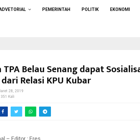
ADVETORIAL
PEMERINTAH
POLITIK
EKONOMI
a TPA Belau Senang dapat Sosialis
 dari Relasi KPU Kubar
aret 28, 2019
 351 Kali
hal – Editor : Eres