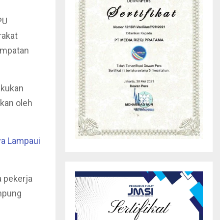
PU
rakat
empatan
akukan
ukan oleh
ya Lampaui
 pekerja
mpung