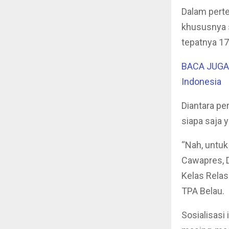
Dalam perte
khususnya s
tepatnya 17
BACA JUGA :
Indonesia
Diantara pe
siapa saja 
“Nah, untuk
Cawapres, D
Kelas Rela
TPA Belau.
Sosialisas