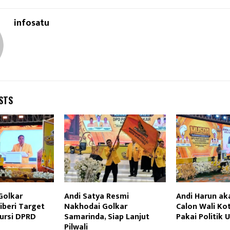
infosatu
STS
Golkar
Andi Satya Resmi
Andi Harun a
iberi Target
Nakhodai Golkar
Calon Wali Ko
Kursi DPRD
Samarinda, Siap Lanjut
Pakai Politik 
Pilwali