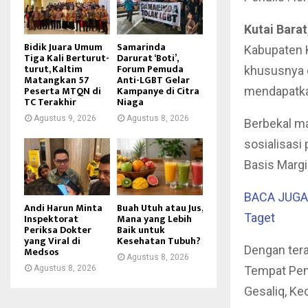
Kutai Barat
Bidik Juara Umum
Samarinda
Kabupaten 
Tiga Kali Berturut-
Darurat ‘Boti’,
turut, Kaltim
Forum Pemuda
khususnya 
Matangkan 57
Anti-LGBT Gelar
Peserta MTQN di
Kampanye di Citra
mendapatka
TC Terakhir
Niaga
Agustus 9, 2026
Agustus 8, 2026
Berbekal ma
sosialisasi
Basis Margi
BACA JUGA :
Andi Harun Minta
Buah Utuh atau Jus,
Taget
Inspektorat
Mana yang Lebih
Periksa Dokter
Baik untuk
yang Viral di
Kesehatan Tubuh?
Dengan ter
Medsos
Agustus 8, 2026
Agustus 8, 2026
Tempat Pem
Gesaliq, K