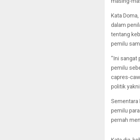
masing-masi
Kata Doma, 
dalam penil
tentang keb
pemilu sama
“Ini sangat
pemilu seb
capres-cawa
politik yakn
Sementara 
pemilu para
pernah mend
Kata dia, k