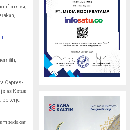
i informasi,
arakan,
ut
emilih,
ara Capres-
 jelas Ketua
a pekerja
 membedakan