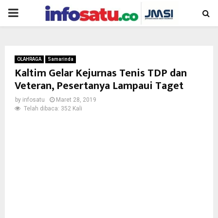
PRIMARY
MENU
OLAHRAGA
Samarinda
Kaltim Gelar Kejurnas Tenis TDP dan
Veteran, Pesertanya Lampaui Taget
by
infosatu
Maret 28, 2019
Telah dibaca: 352 Kali