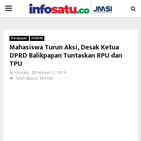
PRIMARY
MENU
Balikpapan
HUKUM
Mahasiswa Turun Aksi, Desak Ketua
DPRD Balikpapan Tuntaskan RPU dan
TPU
by
infosatu
Februari 11, 2019
Telah dibaca: 363 Kali