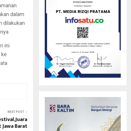
eamanan
akan dalam
n dilakukan
pnya
i ini
 ke
kata
NEXT POST
estival,Juara
 Jawa Barat