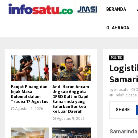
BERANDA
OLAHRAGA
POLITIK
Logist
Samari
Panjat Pinang dan
Andi Harun Ancam
by
infosatu
O
Jejak Masa
Ungkap Anggota
Telah dibaca:
Kolonial dalam
DPRD Kaltim Dapil
Tradisi 17 Agustus
Samarinda yang
Salurkan Bankeu
Agustus 9, 2026
SHARE
ke Luar Daerah
Agustus 9, 2026
Samarinda