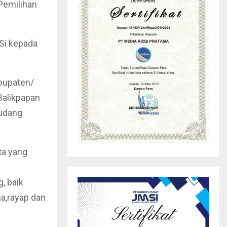
 Pemilihan
.Si kepada
bupaten/
Balikpapan
gudang
ta yang
, baik
a,rayap dan