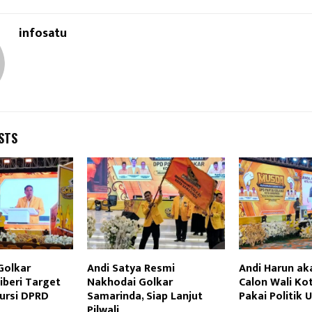
infosatu
STS
Golkar
Andi Satya Resmi
Andi Harun a
iberi Target
Nakhodai Golkar
Calon Wali Ko
Kursi DPRD
Samarinda, Siap Lanjut
Pakai Politik 
Pilwali