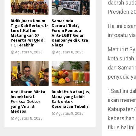
daerah suda
Presiden 20
Bidik Juara Umum
Samarinda
Tiga Kali Berturut-
Darurat ‘Boti’,
Hal ini dis
turut, Kaltim
Forum Pemuda
Matangkan 57
Anti-LGBT Gelar
infosatu vi
Peserta MTQN di
Kampanye di Citra
TC Terakhir
Niaga
Menurut Sya
Agustus 9, 2026
Agustus 8, 2026
kota sudah 
dan Samarin
penyedia yak
” Saat ini 
Andi Harun Minta
Buah Utuh atau Jus,
Inspektorat
Mana yang Lebih
akan meneri
Periksa Dokter
Baik untuk
yang Viral di
Kesehatan Tubuh?
Kabupaten/k
Medsos
Agustus 8, 2026
kebersihan 
Agustus 8, 2026
tikus hal i