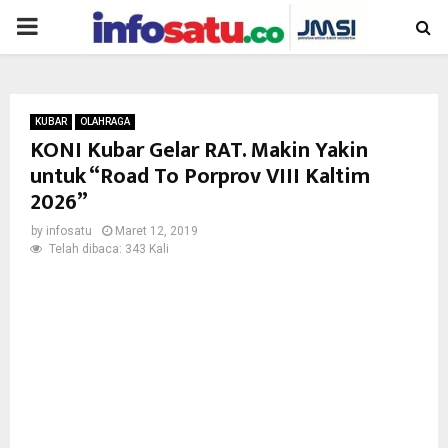
PRIMARY
MENU
KUBAR
OLAHRAGA
KONI Kubar Gelar RAT. Makin Yakin
untuk “Road To Porprov VIII Kaltim
2026”
by
infosatu
Maret 12, 2019
Telah dibaca: 343 Kali