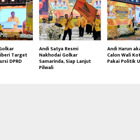
Golkar
Andi Satya Resmi
Andi Harun a
iberi Target
Nakhodai Golkar
Calon Wali Ko
Kursi DPRD
Samarinda, Siap Lanjut
Pakai Politik 
Pilwali