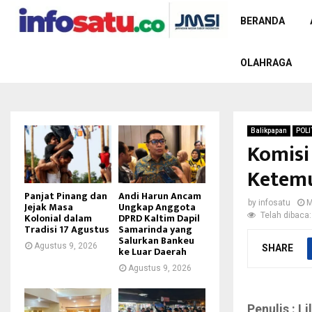
BERANDA
OLAHRAGA
Balikpapan
POLI
Komisi 
Ketemu
Panjat Pinang dan
Andi Harun Ancam
by
infosatu
M
Jejak Masa
Ungkap Anggota
Telah dibaca:
Kolonial dalam
DPRD Kaltim Dapil
Tradisi 17 Agustus
Samarinda yang
Salurkan Bankeu
Agustus 9, 2026
SHARE
ke Luar Daerah
Agustus 9, 2026
Penulis : Li