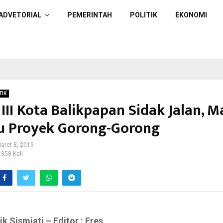
ADVETORIAL
PEMERINTAH
POLITIK
EKONOMI
TIK
III Kota Balikpapan Sidak Jalan, M
 Proyek Gorong-Gorong
aret 8, 2019
 358 Kali
lik Sismiati – Editor : Eres