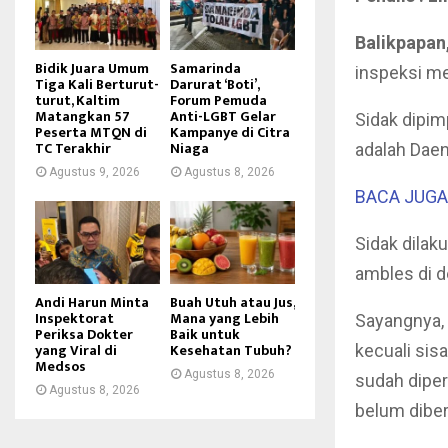
Balikpapan,
Bidik Juara Umum
Samarinda
inspeksi me
Tiga Kali Berturut-
Darurat ‘Boti’,
turut, Kaltim
Forum Pemuda
Matangkan 57
Anti-LGBT Gelar
Sidak dipim
Peserta MTQN di
Kampanye di Citra
TC Terakhir
Niaga
adalah Daen
Agustus 9, 2026
Agustus 8, 2026
BACA JUGA 
Sidak dilak
ambles di 
Andi Harun Minta
Buah Utuh atau Jus,
Inspektorat
Mana yang Lebih
Sayangnya, 
Periksa Dokter
Baik untuk
yang Viral di
Kesehatan Tubuh?
kecuali si
Medsos
Agustus 8, 2026
sudah diper
Agustus 8, 2026
belum dibe