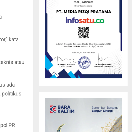
a
or,” kata
teknis atau
rus ada
 politikus
pol PP.