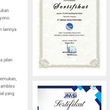
kukan
yono.
n lainnya
a jalan
itemukan,
n ambles
ial yang