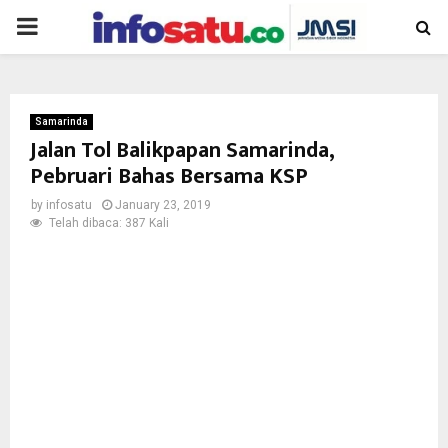
PRIMARY
MENU
Samarinda
Jalan Tol Balikpapan Samarinda,
Pebruari Bahas Bersama KSP
by
infosatu
January 23, 2019
Telah dibaca: 387 Kali