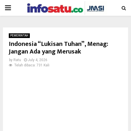
PRIMARY
MENU
PEMERINTAH
Indonesia “Lukisan Tuhan”, Menag:
Jangan Ada yang Merusak
by
Ratu
July 4, 2026
Telah dibaca: 731 Kali