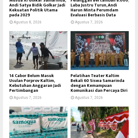
Musda XI Golkar Samarinda,
Pelanggan Bertambah 8.000,
Andi Satya Bidik Golkar Jadi
Laba Justru Turun, Andi
Kekuatan Politik Utama
Harun Minta Perumdam
pada 2029
Evaluasi Berbasis Data
Agustus 8, 2026
Agustus 7, 2026
14 Cabor Belum Masuk
Pelatihan Teater Kaltim
Usulan Porprov Kaltim,
Bekali 60 Siswa Samarinda
Kebutuhan Anggaran Jadi
dengan Kemampuan
Pertimbangan
Komunikasi dan Percaya Diri
Agustus 7, 2026
Agustus 7, 2026