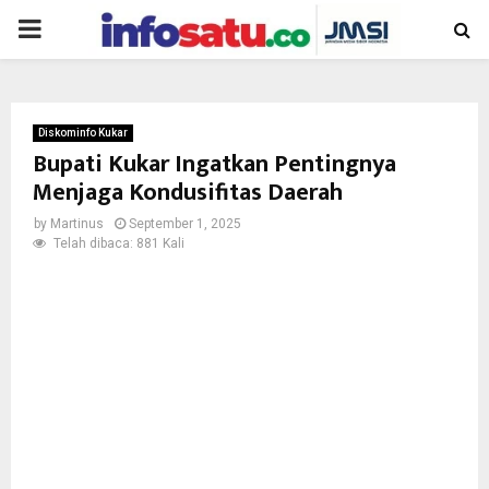
PRIMARY
MENU
Diskominfo Kukar
Bupati Kukar Ingatkan Pentingnya
Menjaga Kondusifitas Daerah
by
Martinus
September 1, 2025
Telah dibaca: 881 Kali