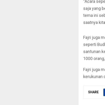
“Acara sepe
saja yang b
tema ini se
saatnya kit
Fajri juga 
seperti Bud
santunan ke
1000 orang,
Fajri juga
kerukunan d
SHARE