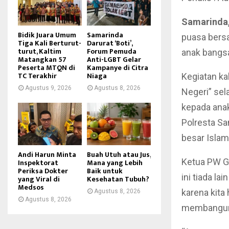
Samarinda,
Bidik Juara Umum
Samarinda
puasa bers
Tiga Kali Berturut-
Darurat ‘Boti’,
turut, Kaltim
Forum Pemuda
anak bangsa
Matangkan 57
Anti-LGBT Gelar
Peserta MTQN di
Kampanye di Citra
TC Terakhir
Niaga
Kegiatan ka
Agustus 9, 2026
Agustus 8, 2026
Negeri” se
kepada anak 
Polresta S
besar Islam
Andi Harun Minta
Buah Utuh atau Jus,
Ketua PW GP
Inspektorat
Mana yang Lebih
Periksa Dokter
Baik untuk
ini tiada l
yang Viral di
Kesehatan Tubuh?
Medsos
karena kita
Agustus 8, 2026
Agustus 8, 2026
membangun n