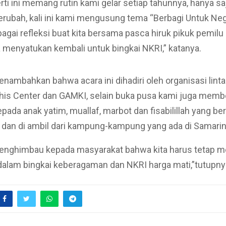
rti ini memang rutin kami gelar setiap tahunnya, hanya s
erubah, kali ini kami mengusung tema “Berbagi Untuk Neg
bagai refleksi buat kita bersama pasca hiruk pikuk pemilu
a menyatukan kembali untuk bingkai NKRI,” katanya.
menambahkan bahwa acara ini dihadiri oleh organisasi lint
his Center dan GAMKI, selain buka pusa kami juga memb
pada anak yatim, muallaf, marbot dan fisabilillah yang be
 dan di ambil dari kampung-kampung yang ada di Samarin
 menghimbau kepada masyarakat bahwa kita harus tetap 
alam bingkai keberagaman dan NKRI harga mati,”tutupny