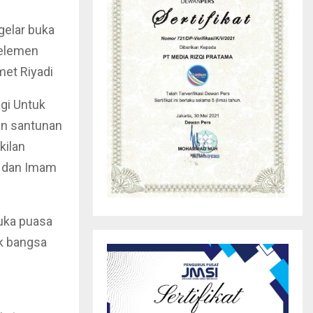
gelar buka
 elemen
met Riyadi
gi Untuk
an santunan
akilan
m dan Imam
buka puasa
ak bangsa