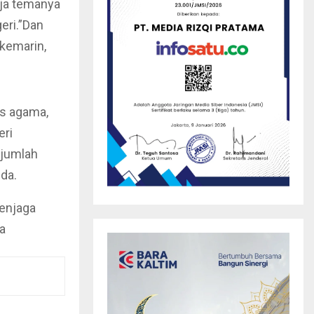
aja temanya
eri.”Dan
 kemarin,
as agama,
eri
rjumlah
da.
menjaga
a