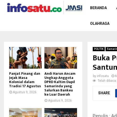
BERANDA
OLAHRAGA
POLITIK
Samari
Buka P
Santun
Panjat Pinang dan
Andi Harun Ancam
by
infosatu
M
Jejak Masa
Ungkap Anggota
Telah dibaca:
Kolonial dalam
DPRD Kaltim Dapil
Tradisi 17 Agustus
Samarinda yang
Salurkan Bankeu
Agustus 9, 2026
SHARE
ke Luar Daerah
Agustus 9, 2026
Penulis : Ad