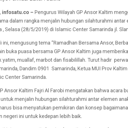
 infosatu.co –
Pengurus Wilayah GP Ansor Kaltim meng
ama dalam rangka menjalin hubungan silahturahmi antar
 , Selasa (28/5/2019) di Islamic Center Samarinda jl. Sla
li ini, mengusung tema “Ramadhan Bersama Ansor, Berba
lain buka puasa bersama GP Ansor Kaltim juga memberik
yatim, muallaf, marbot dan fisabilillah. Turut hadir perw
amarinda, Dandim 0901 Samarinda, Ketua MUI Prov Kalti
ic Center Samarinda.
 Ansor Kaltim Fajri Al Farobi mengatakan bahwa acara 
ain untuk menjalin hubungan silahturahmi antar elemen an
 harus bisa menyatukan pemikiran dan konsep bagaimana
egeri ini untuk kedepan lebih baik.