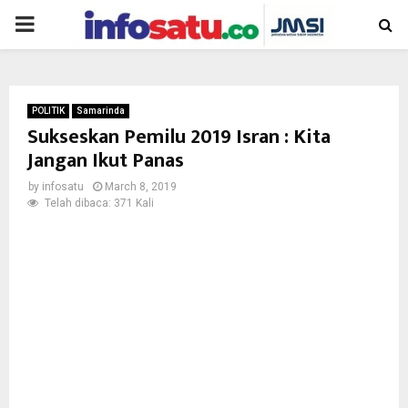
PRIMARY
MENU
POLITIK
Samarinda
Sukseskan Pemilu 2019 Isran : Kita
Jangan Ikut Panas
by
infosatu
March 8, 2019
Telah dibaca: 371 Kali