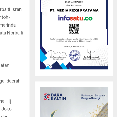
aiti Isran
ntoh-
amarinda
ata Norbaiti
yatan
gai daerah
nal Hj
a Joko
dari