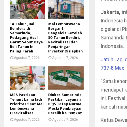
Jakarta, in
Indonesia b
14 Tahun Jual
Mal Lembuswana
Bendera di
Berganti
digelar di 
Samarinda,
Pengelola Setelah
Pedagang Asal
30 Tahun Berdiri,
Samarinda t
Garut Sebut Daya
Revitalisasi dan
Indonesia.
Beli Tahun Ini
Penjaringan
Paling Parah
Investor Disiapkan
Agustus 7, 2026
Agustus 7, 2026
Jatuh Lagi 
737-8 Max
“Satu kehor
mendapat ke
MBS Pastikan
Dinkes Samarinda
ini. Festiv
Tenant Lama Jadi
Pastikan Layanan
Prioritas Saat Mal
BPJS Tetap Normal
kancah nasi
Lembuswana
Meski Pembiayaan
Direvitalisasi
Beralih ke Pemkot
Ketua Dewan
Agustus 7, 2026
Agustus 7, 2026