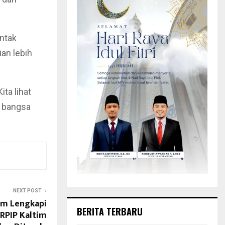
ntak
an lebih
ita lihat
ki bangsa
NEXT POST
um Lengkapi
BERITA TERBARU
 RPIP Kaltim