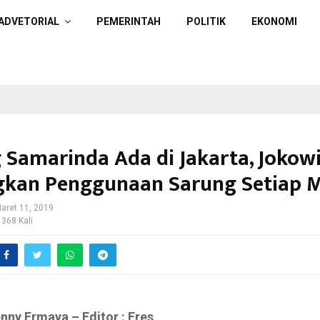
ADVETORIAL
PEMERINTAH
POLITIK
EKONOMI
 Samarinda Ada di Jakarta, Jokow
kan Penggunaan Sarung Setiap 
aret 11, 2019
 368 Kali
enny Ermaya – Editor : Eres