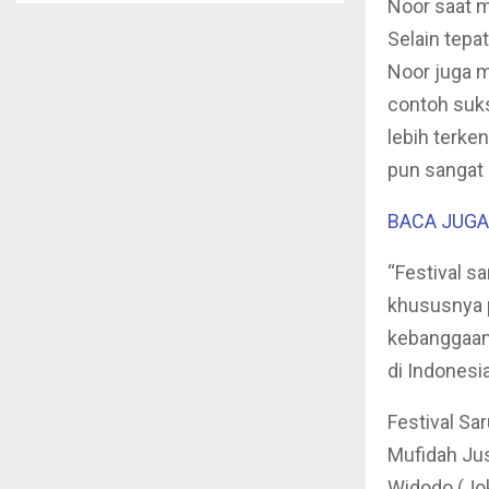
Noor saat m
Selain tepa
Noor juga m
contoh suks
lebih terken
pun sangat 
BACA JUGA :
“Festival s
khususnya 
kebanggaan
di Indonesia
Festival Sa
Mufidah Jus
Widodo (Jok