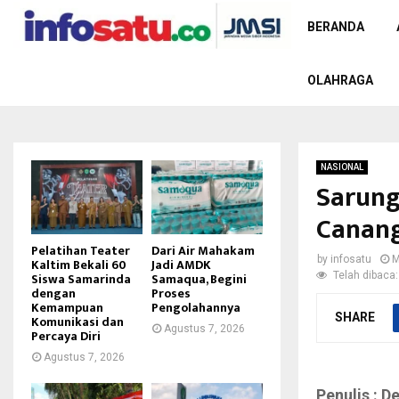
BERANDA
OLAHRAGA
NASIONAL
Sarung
Canang
Pelatihan Teater
Dari Air Mahakam
by
infosatu
M
Kaltim Bekali 60
Jadi AMDK
Telah dibaca:
Siswa Samarinda
Samaqua, Begini
dengan
Proses
Kemampuan
Pengolahannya
SHARE
Komunikasi dan
Agustus 7, 2026
Percaya Diri
Agustus 7, 2026
Penulis : D