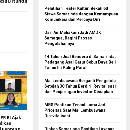
ksa Ditunda
Pelatihan Teater Kaltim Bekali 60
Siswa Samarinda dengan Kemampuan
Komunikasi dan Percaya Diri
Dari Air Mahakam Jadi AMDK
Samaqua, Begini Proses
Pengolahannya
14 Tahun Jual Bendera di Samarinda,
Pedagang Asal Garut Sebut Daya Beli
Tahun Ini Paling Parah
Mal Lembuswana Berganti Pengelola
Setelah 30 Tahun Berdiri, Revitalisasi
dan Penjaringan Investor Disiapkan
MBS Pastikan Tenant Lama Jadi
Prioritas Saat Mal Lembuswana
Direvitalisasi
PR RI Ajak
dikan
al Benteng
Dinkes Samarinda Pastikan Layanan