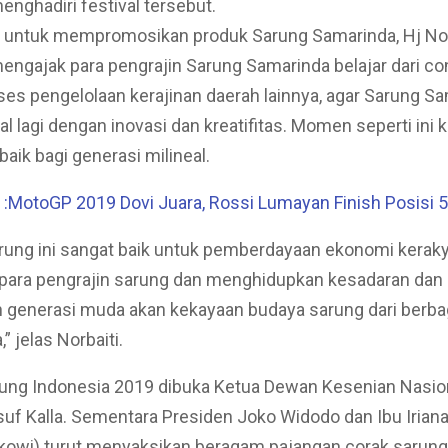
enghadiri festival tersebut.
t untuk mempromosikan produk Sarung Samarinda, Hj Norb
engajak para pengrajin Sarung Samarinda belajar dari co
es pengelolaan kerajinan daerah lainnya, agar Sarung S
al lagi dengan inovasi dan kreatifitas. Momen seperti ini k
baik bagi generasi milineal.
MotoGP 2019 Dovi Juara, Rossi Lumayan Finish Posisi 5
arung ini sangat baik untuk pemberdayaan ekonomi kerak
para pengrajin sarung dan menghidupkan kesadaran dan
 generasi muda akan kekayaan budaya sarung dari berba
,” jelas Norbaiti.
rung Indonesia 2019 dibuka Ketua Dewan Kesenian Nasio
uf Kalla. Sementara Presiden Joko Widodo dan Ibu Irian
owi) turut menyaksikan beragam pajangan corak sarung 