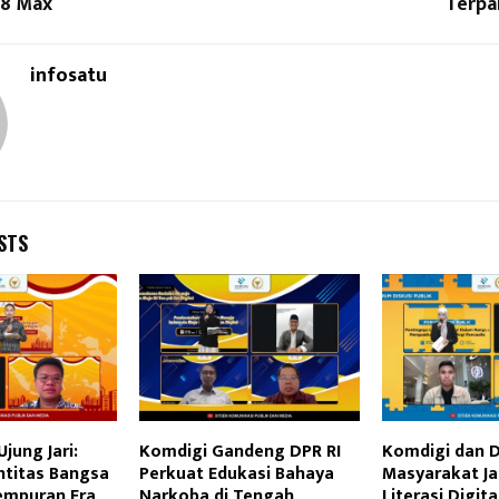
-8 Max
Terpa
infosatu
STS
Ujung Jari:
Komdigi Gandeng DPR RI
Komdigi dan D
ntitas Bangsa
Perkuat Edukasi Bahaya
Masyarakat Ja
empuran Era
Narkoba di Tengah
Literasi Digit