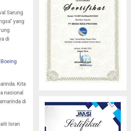
val Sarung
ngsa” yang
arung
a di
 Boeing
rinda. Kita
a nasional
amarinda di
iti Isran