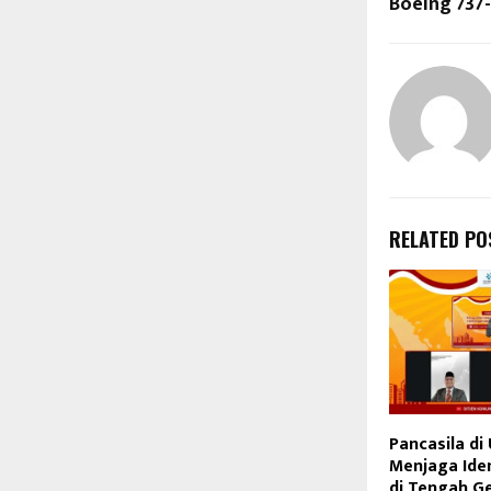
Boeing 737
RELATED PO
Pancasila di 
Menjaga Ide
di Tengah G