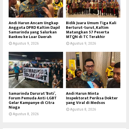
Andi Harun Ancam Ungkap
Bidik Juara Umum Tiga Kali
Anggota DPRD Kaltim Dapil
Berturut-turut, Kaltim
Samarinda yang Salurkan
Matangkan 57 Peserta
Bankeu ke Luar Daerah
MTQN di TC Terakhir
Agustus 9, 2026
Agustus 9, 2026
Samarinda Darurat ‘Boti’,
Andi Harun Minta
Forum Pemuda Anti-LGBT
Inspektorat Periksa Dokter
Gelar Kampanye di Citra
yang Viral di Medsos
Niaga
Agustus 8, 2026
Agustus 8, 2026