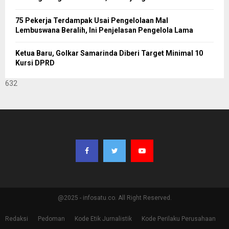
75 Pekerja Terdampak Usai Pengelolaan Mal
Lembuswana Beralih, Ini Penjelasan Pengelola Lama
Ketua Baru, Golkar Samarinda Diberi Target Minimal 10
Kursi DPRD
632
@2025 - infosatu.co. All Right Reserved.
Redaksi
Pedoman
Kode Etik Jurnalistik
Kode Perilaku Perusahaan