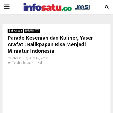
PRIMARY
MENU
Balikpapan
PARIWISATA
Parade Kesenian dan Kuliner, Yaser
Arafat : Balikpapan Bisa Menjadi
Miniatur Indonesia
by
infosatu
July 16, 2019
Telah dibaca: 411 Kali