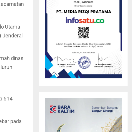
 Kecamatan
ndo Utama
) Jenderal
mah dinas
eluruh
p 614
ebar pada