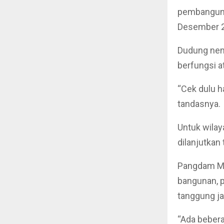
pembangunan
Desember 
Dudung nem
berfungsi at
“Cek dulu h
tandasnya.
Untuk wilay
dilanjutkan
Pangdam Mu
bangunan, p
tanggung j
“Ada bebera