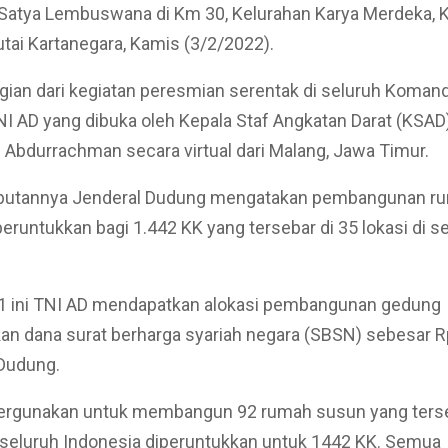
3 Satya Lembuswana di Km 30, Kelurahan Karya Merdeka,
tai Kartanegara, Kamis (3/2/2022).
agian dari kegiatan peresmian serentak di seluruh Koma
I AD yang dibuka oleh Kepala Staf Angkatan Darat (KSAD
Abdurrachman secara virtual dari Malang, Jawa Timur.
utannya Jenderal Dudung mengatakan pembangunan ru
peruntukkan bagi 1.442 KK yang tersebar di 35 lokasi di s
1 ini TNI AD mendapatkan alokasi pembangunan gedung
n dana surat berharga syariah negara (SBSN) sebesar R
r Dudung.
ipergunakan untuk membangun 92 rumah susun yang ters
i seluruh Indonesia diperuntukkan untuk 1442 KK. Semua