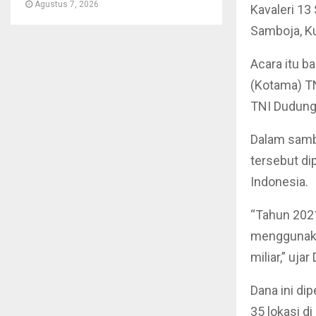
Agustus 7, 2026
Kavaleri 1
Samboja, Ku
Acara itu b
(Kotama) TN
TNI Dudung 
Dalam samb
tersebut di
Indonesia.
“Tahun 202
menggunaka
miliar,” uja
Dana ini d
35 lokasi d