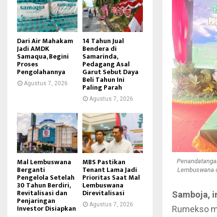
Dari Air Mahakam
14 Tahun Jual
Jadi AMDK
Bendera di
Samaqua, Begini
Samarinda,
Proses
Pedagang Asal
Pengolahannya
Garut Sebut Daya
Beli Tahun Ini
Agustus 7, 2026
Paling Parah
Agustus 7, 2026
Mal Lembuswana
MBS Pastikan
Penandatangana
Berganti
Tenant Lama Jadi
Lembuswana di
Pengelola Setelah
Prioritas Saat Mal
30 Tahun Berdiri,
Lembuswana
Revitalisasi dan
Direvitalisasi
Samboja, i
Penjaringan
Agustus 7, 2026
Investor Disiapkan
Rumekso mer