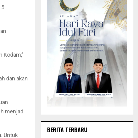
15
nan
uh Kodam,”
ah dan akan
uan
ih menjadi
BERITA TERBARU
n. Untuk