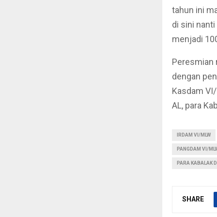
tahun ini m
di sini nant
menjadi 100
Peresmian 
dengan pen
Kasdam VI/M
AL, para Ka
IRDAM VI/MLW
PANGDAM VI/MLW
PARA KABALAK D
SHARE