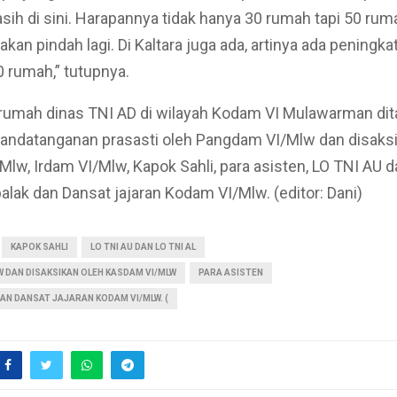
asih di sini. Harapannya tidak hanya 30 rumah tapi 50 rum
i akan pindah lagi. Di Kaltara juga ada, artinya ada peningka
 rumah,” tutupnya.
rumah dinas TNI AD di wilayah Kodam VI Mulawarman dit
andatanganan prasasti oleh Pangdam VI/Mlw dan disaksi
lw, Irdam VI/Mlw, Kapok Sahli, para asisten, LO TNI AU 
balak dan Dansat jajaran Kodam VI/Mlw. (editor: Dani)
KAPOK SAHLI
LO TNI AU DAN LO TNI AL
 DAN DISAKSIKAN OLEH KASDAM VI/MLW
PARA ASISTEN
AN DANSAT JAJARAN KODAM VI/MLW. (