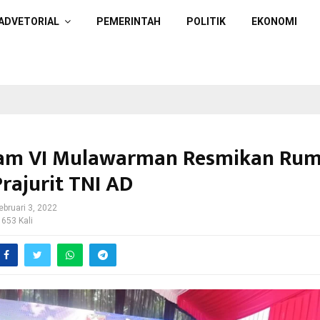
ADVETORIAL
PEMERINTAH
POLITIK
EKONOMI
am VI Mulawarman Resmikan Ru
rajurit TNI AD
ebruari 3, 2022
 653 Kali