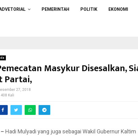
ADVETORIAL
PEMERINTAH
POLITIK
EKONOMI
nda
 Pemecatan Masykur Disesalkan, Si
 Partai,
esember 27, 2018
 408 Kali
 –
Hadi Mulyadi yang juga sebagai Wakil Gubernur Kaltim