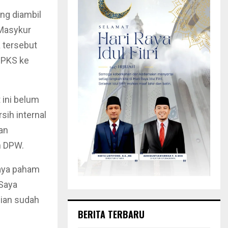
ng diambil
Masykur
 tersebut
 PKS ke
ini belum
sih internal
an
n DPW.
aya paham
.Saya
ian sudah
BERITA TERBARU