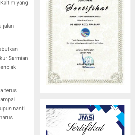
Kaltim yang
 jalan
ebutkan
kur Sarmian
menolak
na terus
sampai
aupun nanti
 harus