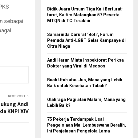
 PKS
Bidik Juara Umum Tiga Kali Berturut-
turut, Kaltim Matangkan 57 Peserta
an sebagai
MTQN di TC Terakhir
bagai
Samarinda Darurat ‘Boti’, Forum
Pemuda Anti-LGBT Gelar Kampanye di
Citra Niaga
Andi Harun Minta Inspektorat Periksa
Dokter yang Viral di Medsos
Buah Utuh atau Jus, Mana yang Lebih
Baik untuk Kesehatan Tubuh?
NEXT POST
Olahraga Pagi atau Malam, Mana yang
Dukung Andi
Lebih Baik?
da KNPI XIV
75 Pekerja Terdampak Usai
Pengelolaan Mal Lembuswana Beralih,
Ini Penjelasan Pengelola Lama