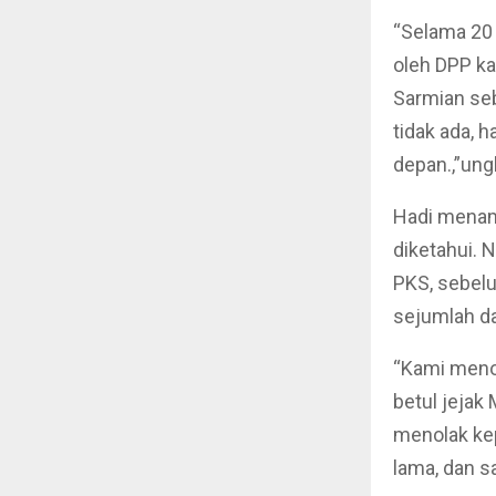
“Selama 20
oleh DPP k
Sarmian seb
tidak ada, 
depan.,”ung
Hadi menam
diketahui. 
PKS, sebelu
sejumlah da
“Kami meno
betul jejak
menolak ke
lama, dan sa