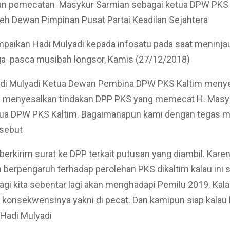
n pemecatan Masykur Sarmian sebagai ketua DPW PKS 
leh Dewan Pimpinan Pusat Partai Keadilan Sejahtera
ampaikan Hadi Mulyadi kepada infosatu pada saat meninjau
a pasca musibah longsor, Kamis (27/12/2018)
di Mulyadi Ketua Dewan Pembina DPW PKS Kaltim meny
 menyesalkan tindakan DPP PKS yang memecat H. Masy
tua DPW PKS Kaltim. Bagaimanapun kami dengan tegas 
rsebut
berkirim surat ke DPP terkait putusan yang diambil. Kare
 berpengaruh terhadap perolehan PKS dikaltim kalau ini 
alagi kita sebentar lagi akan menghadapi Pemilu 2019. Kal
 konsekwensinya yakni di pecat. Dan kamipun siap kalau
a Hadi Mulyadi