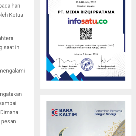
ada hari
oleh Ketua
ahtera
 saat ini
a mengalami
engatakan
 sampai
. Dimana
i pesan