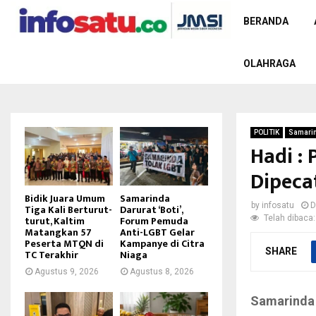
BERANDA
OLAHRAGA
POLITIK
Samari
Hadi :
Dipecat
Bidik Juara Umum
Samarinda
by
infosatu
D
Tiga Kali Berturut-
Darurat ‘Boti’,
Telah dibaca:
turut, Kaltim
Forum Pemuda
Matangkan 57
Anti-LGBT Gelar
Peserta MTQN di
Kampanye di Citra
SHARE
TC Terakhir
Niaga
Agustus 9, 2026
Agustus 8, 2026
Samarinda