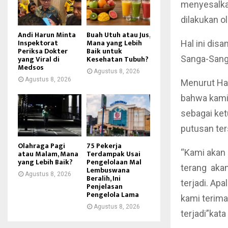
menyesalka
dilakukan o
Andi Harun Minta
Buah Utuh atau Jus,
Inspektorat
Mana yang Lebih
Hal ini dis
Periksa Dokter
Baik untuk
yang Viral di
Kesehatan Tubuh?
Sanga-Sang
Medsos
Agustus 8, 2026
Agustus 8, 2026
Menurut Ha
bahwa kami
sebagai ke
putusan te
Olahraga Pagi
75 Pekerja
“Kami akan 
atau Malam, Mana
Terdampak Usai
yang Lebih Baik?
Pengelolaan Mal
terang akan
Lembuswana
Agustus 8, 2026
Beralih, Ini
terjadi. Ap
Penjelasan
Pengelola Lama
kami terima
Agustus 8, 2026
terjadi”kat