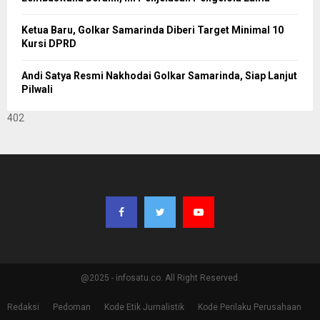
Ketua Baru, Golkar Samarinda Diberi Target Minimal 10
Kursi DPRD
Andi Satya Resmi Nakhodai Golkar Samarinda, Siap Lanjut
Pilwali
402
@2025 - infosatu.co. All Right Reserved.
Redaksi
Pedoman
Kode Etik Jurnalistik
Kode Perilaku Perusahaan