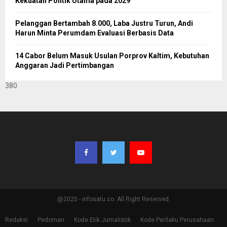
Kekuatan Politik Utama pada 2029
Pelanggan Bertambah 8.000, Laba Justru Turun, Andi
Harun Minta Perumdam Evaluasi Berbasis Data
14 Cabor Belum Masuk Usulan Porprov Kaltim, Kebutuhan
Anggaran Jadi Pertimbangan
380
@2025 - infosatu.co. All Right Reserved.
Redaksi
Pedoman
Kode Etik Jurnalistik
Kode Perilaku Perusahaan