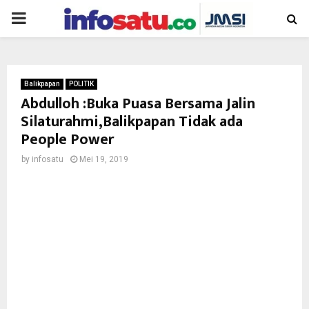
PRIMARY
MENU
Balikpapan
POLITIK
Abdulloh :Buka Puasa Bersama Jalin
Silaturahmi,Balikpapan Tidak ada
People Power
by
infosatu
Mei 19, 2019